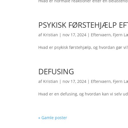
Hvad er normale reaktioner efter en belastende
PSYKISK FØRSTEHJÆLP E
af
Kristian
|
nov 17, 2024
|
Eftervaern
,
Fjern L
Hvad er psykisk førstehjælp, og hvordan gør vi
DEFUSING
af
Kristian
|
nov 17, 2024
|
Eftervaern
,
Fjern L
Hvad er en defusing, og hvordan kan vi selv u
« Gamle poster