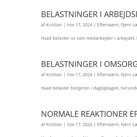
BELASTNINGER I ARBEJDS
af
Kristian
|
nov 17, 2024
|
Eftervaern
,
Fjern L
Hvad belaster os som medarbejder i arbejdet, 
BELASTNINGER I OMSORG
af
Kristian
|
nov 17, 2024
|
Eftervaern
,
Fjern L
Hvad belaster borgeren i dagligdagen, herun
NORMALE REAKTIONER E
af
Kristian
|
nov 17, 2024
|
Eftervaern
,
Fjern L