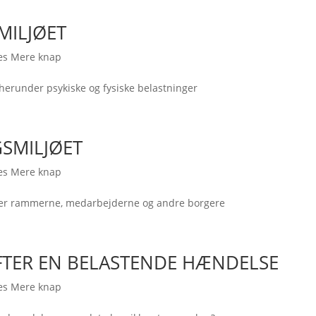
MILJØET
æs Mere knap
herunder psykiske og fysiske belastninger
SMILJØET
æs Mere knap
der rammerne, medarbejderne og andre borgere
FTER EN BELASTENDE HÆNDELSE
æs Mere knap