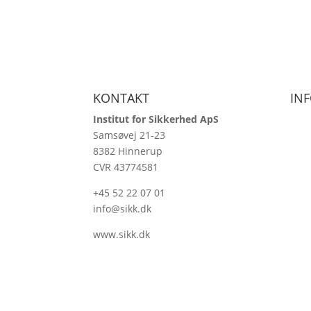
KONTAKT
IN
Institut for Sikkerhed ApS
Samsøvej 21-23
Kurs
8382 Hinnerup
Rådg
CVR 43774581
Kom
+45 52 22 07 01
Refe
info@sikk.dk
Dow
www.sikk.dk
Kont