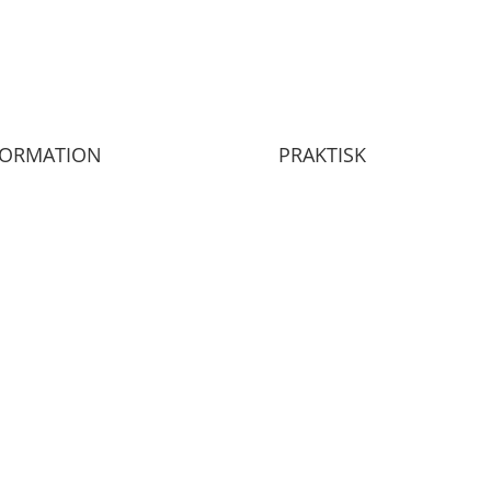
FORMATION
PRAKTISK
er
Persondatapolitik
ivning
Cookies- og privatlivspolitik
petencer
Forretningsbetingelser
rencer
nload
akt