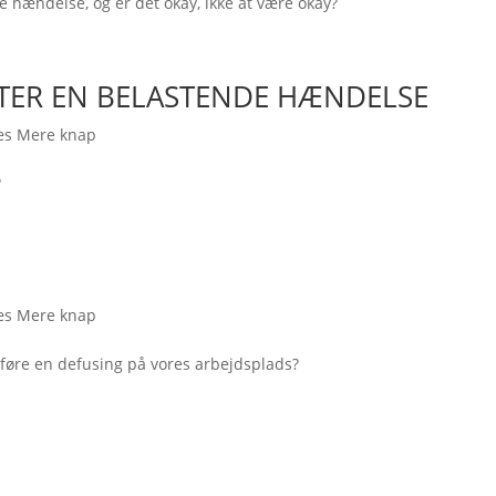
 hændelse, og er det okay, ikke at være okay?
FTER EN BELASTENDE HÆNDELSE
æs Mere knap
?
æs Mere knap
dføre en defusing på vores arbejdsplads?